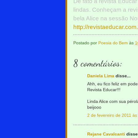
De fato a revista Educar
lindas. Conheçam a revi
bela Alice na sessão N
http://revistaeducar.com.
Postado por
Poesia do Bem
às
1
8 comentários:
Daniela Lima
disse...
Ahh, eu fico feliz em pod
Revista Educar!!!
Linda Alice com sua pérol
beijooo
2 de fevereiro de 2011 às
Rejane Cavalcanti
disse.