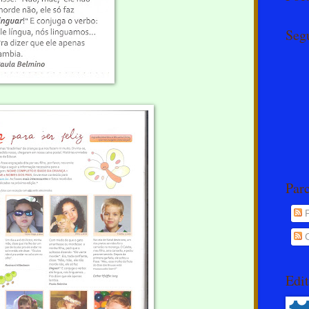
Seg
Par
P
C
Edit