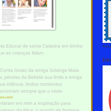
sta Educar de santa Catarina em tirinha
Parce
e as crianças falam.
Edit
 Conta Gotas da amiga Solange Maia,
, pérolas da Bebela sua linda e emiga
 sua infância, lindos momentos
mocionam sempre que o visito
pot.com/
rtaram em mim a inspiração para
versas da Alice, o mundo de fantasia