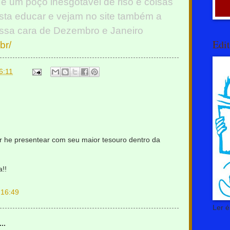
 é um poço inesgotável de riso e coisas
sta educar e vejam no site também a
ossa cara de Dezembro e Janeiro
Edi
br/
6:11
er he presentear com seu maior tesouro dentro da
a!!
 16:49
Ler 
..