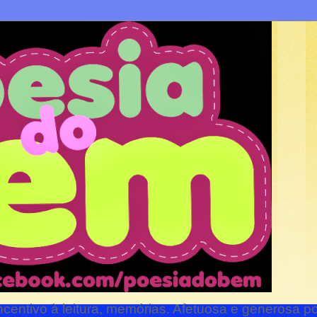
ncentivo à leitura, memórias. Afetuosa e generosa p