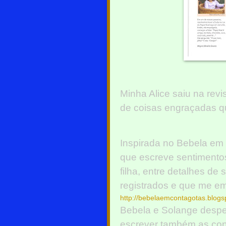
Minha Alice saiu na revi
de coisas engraçadas qu
Inspirada no Bebela em
que escreve sentimentos
filha, entre detalhes de
registrados e que me e
http://bebelaemcontagotas.blogs
Bebela e Solange despe
escrever também as con