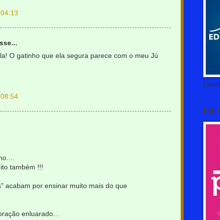
 04:13
sse...
ola! O gatinho que ela segura parece com o meu Jú
Livro
 08:54
Edit
o....
ito também !!!
s" acabam por ensinar muito mais do que
oração enluarado...