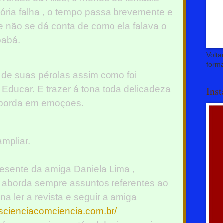
ória falha , o tempo passa brevemente e
te não se dá conta de como ela falava o
babá.
Volta
forma
 de suas pérolas assim como foi
 Educar. E trazer á tona toda delicadeza
Ins
nsborda em emoçoes.
mpliar.
resente da amiga Daniela Lima ,
e aborda sempre assuntos referentes ao
a ler a revista e seguir a amiga
scienciacomciencia.com.br/