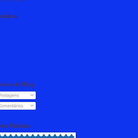
uidores
ceiros do Blog
ostagens
omentários
ora Paulinas