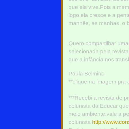
que ela vive.Pois a mem
logo ela cresce e a gen
manhês, as manhas, o 
Quero compartilhar uma
selecionada pela revista
que a infância nos tra
Paula Belmino
**clique na imagem pra a
***Recebi a revista de p
colunista da Educar qu
meio ambiente.vale a pen
colunista
http://www.con