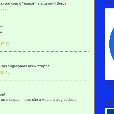
Edi
rasou com o "linguar" rsrs..amei!!! Beijos
 17:00
..
a.
 17:40
coisas engraçadas msm !!!!bjcas
 18:45
A Cas
Port
ice!
s crianças.... elas são a vida e a alegria deste
Edit