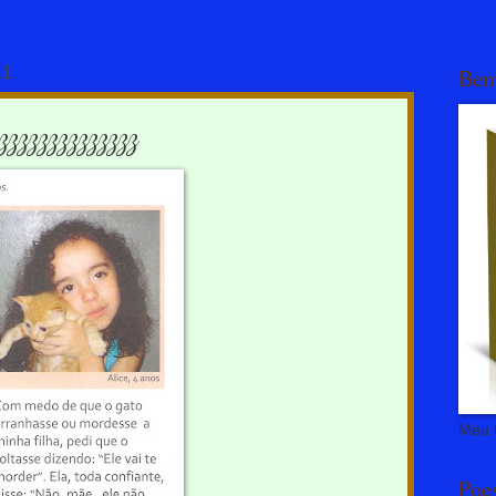
11
Bem
zzzzzzzzzzzzzz
Meu l
Poe