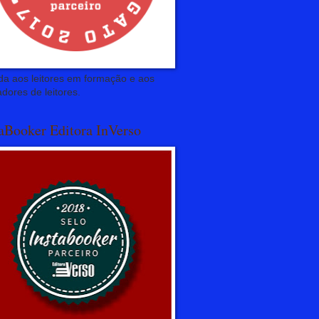
da aos leitores em formação e aos
dores de leitores.
taBooker Editora InVerso