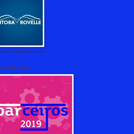
s para crianças e jovens
ora Paulinas